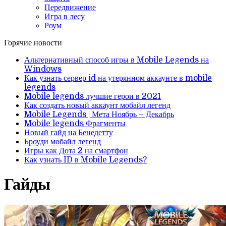
Передвижение
Игра в лесу
Роум
Горячие новости
Альтернативный способ игры в Mobile Legends на
Windows
Как узнать сервер id на утерянном аккаунте в mobile
legends
Mobile legends лучшие герои в 2021
Как создать новый аккаунт мобайл легенд
Mobile Legends | Мета Ноябрь – Декабрь
Mobile legends Фрагменты
Новый гайд на Бенедетту
Броуди мобайл легенд
Игры как Дота 2 на смартфон
Как узнать ID в Mobile Legends?
Гайды