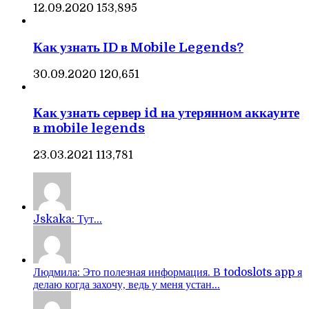
12.09.2020
153,895
Как узнать ID в Mobile Legends?
30.09.2020
120,651
Как узнать сервер id на утерянном аккаунте
в mobile legends
23.03.2021
113,781
Jskaka: Тут...
Людмила: Это полезная информация. В todoslots app я
делаю когда захочу, ведь у меня устан...