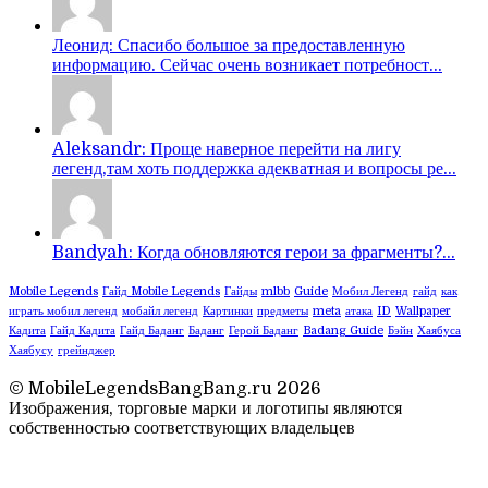
Леонид: Спасибо большое за предоставленную
информацию. Сейчас очень возникает потребност...
Aleksandr: Проще наверное перейти на лигу
легенд,там хоть поддержка адекватная и вопросы ре...
Bandyah: Когда обновляются герои за фрагменты?...
Mobile Legends
Гайд Mobile Legends
Гайды
mlbb
Guide
Мобил Легенд
гайд
как
играть мобил легенд
мобайл легенд
Картинки
предметы
meta
атака
ID
Wallpaper
Кадита
Гайд Кадита
Гайд Баданг
Баданг
Герой Баданг
Badang Guide
Бэйн
Хаябуса
Хаябусу
грейнджер
© MobileLegendsBangBang.ru 2026
Изображения, торговые марки и логотипы являются
собственностью соответствующих владельцев