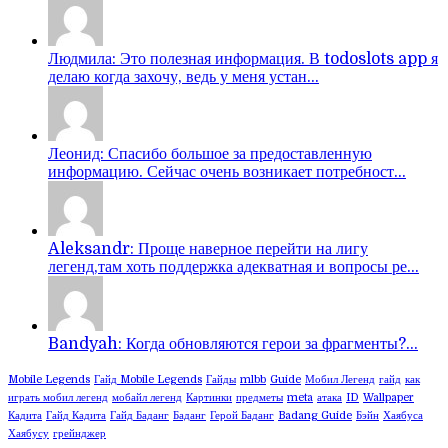
Людмила: Это полезная информация. В todoslots app я
делаю когда захочу, ведь у меня устан...
Леонид: Спасибо большое за предоставленную
информацию. Сейчас очень возникает потребност...
Aleksandr: Проще наверное перейти на лигу
легенд,там хоть поддержка адекватная и вопросы ре...
Bandyah: Когда обновляются герои за фрагменты?...
Mobile Legends
Гайд Mobile Legends
Гайды
mlbb
Guide
Мобил Легенд
гайд
как
играть мобил легенд
мобайл легенд
Картинки
предметы
meta
атака
ID
Wallpaper
Кадита
Гайд Кадита
Гайд Баданг
Баданг
Герой Баданг
Badang Guide
Бэйн
Хаябуса
Хаябусу
грейнджер